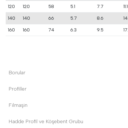
120
120
58
5.1
7.7
11.
140
140
66
5.7
8.6
14
160
160
74
6.3
9.5
17
Borular
Profiller
Filmaşin
Hadde Profil ve Köşebent Grubu