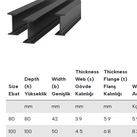
Thickness
Thickness
Depth
Width
Web (s)
Flange (t)
Size
(h)
(b)
Gövde
Flanş
W
Ebat
Yükseklik
Genişlik
Kalınlığı
Kalınlığı
Ağ
mm
mm
mm
mm
K
80
80
42
3.9
5.9
5
100
100
50
4.5
6.8
8